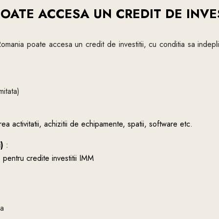
POATE ACCESA UN CREDIT DE INVES
omania poate accesa un credit de investitii, cu conditia sa indepline
itata)
 activitatii, achizitii de echipamente, spatii, software etc.
i)
:
pentru credite investitii IMM
la