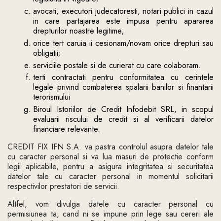
avocati, executori judecatoresti, notari publici in cazul
in care partajarea este impusa pentru apararea
drepturilor noastre legitime;
orice tert caruia ii cesionam/novam orice drepturi sau
obligatii;
serviciile postale si de curierat cu care colaboram.
terti contractati pentru conformitatea cu cerintele
legale privind combaterea spalarii banilor si finantarii
terorismului
Biroul Istoriilor de Credit Infodebit SRL, in scopul
evaluarii riscului de credit si al verificarii datelor
financiare relevante.
CREDIT FIX IFN S.A. va pastra controlul asupra datelor tale
cu caracter personal si va lua masuri de protectie conform
legii aplicabile, pentru a asigura integritatea si securitatea
datelor tale cu caracter personal in momentul solicitarii
respectivilor prestatori de servicii.
Altfel, vom divulga datele cu caracter personal cu
permisiunea ta, cand ni se impune prin lege sau cereri ale