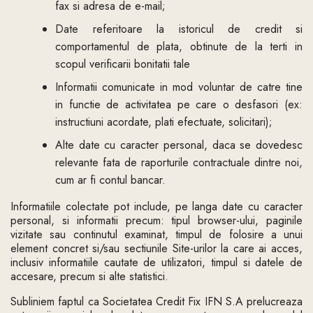
fax si adresa de e-mail;
Date referitoare la istoricul de credit si
comportamentul de plata, obtinute de la terti in
scopul verificarii bonitatii tale
Informatii comunicate in mod voluntar de catre tine
in functie de activitatea pe care o desfasori (ex:
instructiuni acordate, plati efectuate, solicitari);
Alte date cu caracter personal, daca se dovedesc
relevante fata de raporturile contractuale dintre noi,
cum ar fi contul bancar.
Informatiile colectate pot include, pe langa date cu caracter
personal, si informatii precum: tipul browser-ului, paginile
vizitate sau continutul examinat, timpul de folosire a unui
element concret si/sau sectiunile Site-urilor la care ai acces,
inclusiv informatiile cautate de utilizatori, timpul si datele de
accesare, precum si alte statistici.
Subliniem faptul ca Societatea Credit Fix IFN S.A prelucreaza