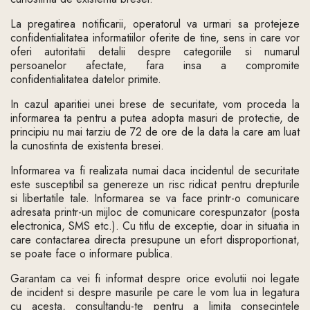
La pregatirea notificarii, operatorul va urmari sa protejeze
confidentialitatea informatiilor oferite de tine, sens in care vor
oferi autoritatii detalii despre categoriile si numarul
persoanelor afectate, fara insa a compromite
confidentialitatea datelor primite.
In cazul aparitiei unei brese de securitate, vom proceda la
informarea ta pentru a putea adopta masuri de protectie, de
principiu nu mai tarziu de 72 de ore de la data la care am luat
la cunostinta de existenta bresei.
Informarea va fi realizata numai daca incidentul de securitate
este susceptibil sa genereze un risc ridicat pentru drepturile
si libertatile tale. Informarea se va face printr-o comunicare
adresata printr-un mijloc de comunicare corespunzator (posta
electronica, SMS etc.). Cu titlu de exceptie, doar in situatia in
care contactarea directa presupune un efort disproportionat,
se poate face o informare publica.
Garantam ca vei fi informat despre orice evolutii noi legate
de incident si despre masurile pe care le vom lua in legatura
cu acesta, consultandu-te pentru a limita consecintele