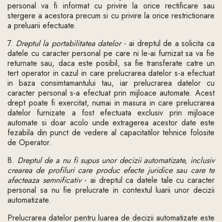
personal va fi informat cu privire la orice rectificare sau
stergere a acestora precum si cu privire la orice restrictionare
a preluarii efectuate.
7.
Dreptul la portabilitatea datelor
- ai dreptul de a solicita ca
datele cu caracter personal pe care ni le-ai furnizat sa va fie
returnate sau, daca este posibil, sa fie transferate catre un
tert operator in cazul in care prelucrarea datelor s-a efectuat
in baza consimtamantului tau, iar prelucrarea datelor cu
caracter personal s-a efectuat prin mijloace automate. Acest
drept poate fi exercitat, numai in masura in care prelucrarea
datelor furnizate a fost efectuata exclusiv prin mijloace
automate si doar acolo unde extragerea acestor date este
fezabila din punct de vedere al capacitatilor tehnice folosite
de Operator.
8.
Dreptul de a nu fi supus unor decizii automatizate, inclusiv
crearea de profiluri care produc efecte juridice sau care te
afecteaza semnificativ
- ai dreptul ca datele tale cu caracter
personal sa nu fie prelucrate in contextul luarii unor decizii
automatizate.
Prelucrarea datelor pentru luarea de decizii automatizate este