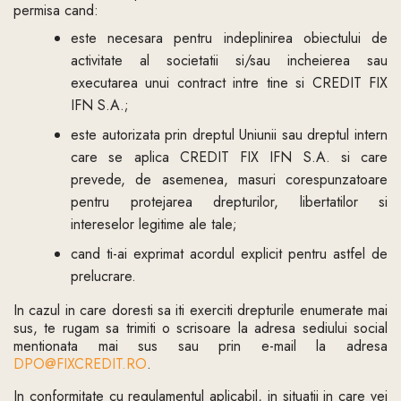
permisa cand:
este necesara pentru indeplinirea obiectului de
activitate al societatii si/sau incheierea sau
executarea unui contract intre tine si CREDIT FIX
IFN S.A.;
este autorizata prin dreptul Uniunii sau dreptul intern
care se aplica CREDIT FIX IFN S.A. si care
prevede, de asemenea, masuri corespunzatoare
pentru protejarea drepturilor, libertatilor si
intereselor legitime ale tale;
cand ti-ai exprimat acordul explicit pentru astfel de
prelucrare.
In cazul in care doresti sa iti exerciti drepturile enumerate mai
sus, te rugam sa trimiti o scrisoare la adresa sediului social
mentionata mai sus sau prin e-mail la adresa
DPO@FIXCREDIT.RO
.
In conformitate cu regulamentul aplicabil, in situatii in care vei