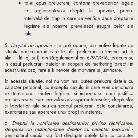
te-ai opus prelucrarii, conform prevederilor legale
ce reglementeaza dreptul la opozitie, pentru
intervalul de timp in care se verifica daca drepturile
legitime ale noastre prevaleaza asupra celor ale
tale.
5.
Dreptul de opozitie
- te poti opune, din motive legate de
situatia particulara in care te afli, prelucrarii in temeiul art. 6
alin. 1 lit. e) si f) din Regulementul nr. 679/2016, precum si,
in cazul prelucrarii datelor in scopuri de marketing direct, in
acest ultim caz, fara a fi nevoie de motivare si justificare.
In aceasta situatie, noi nu vom mai putea prelucra datele cu
caracter personal, cu exceptia cazului in care vom demonstra
existenta unor motive legitime si imperioase care justifica
prelucrarea si care prevaleaza asupra intereselor, drepturilor
si libertatilor tale sau ca scopul prelucrarii este constatarea,
exercitarea sau apararea unui drept in instanta.
6.
Dreptul la notificarea destinatarilor privind rectificarea,
stergerea ori restrictionarea datelor cu caracter personal
-
destinatarul caruia i-au fost divulgate datele tale cu caracter