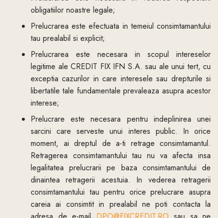
obligatiilor noastre legale;
Prelucrarea este efectuata in temeiul consimtamantului
tau prealabil si explicit;
Prelucrarea este necesara in scopul intereselor
legitime ale CREDIT FIX IFN S.A. sau ale unui tert, cu
exceptia cazurilor in care interesele sau drepturile si
libertatile tale fundamentale prevaleaza asupra acestor
interese;
Prelucrare este necesara pentru indeplinirea unei
sarcini care serveste unui interes public. In orice
moment, ai dreptul de a-ti retrage consimtamantul.
Retragerea consimtamantului tau nu va afecta insa
legalitatea prelucrarii pe baza consimtamantului de
dinaintea retragerii acestuia. In vederea retragerii
consimtamantului tau pentru orice prelucrare asupra
careia ai consimtit in prealabil ne poti contacta la
adresa de e-mail
DPO@FIXCREDIT.RO
sau sa ne