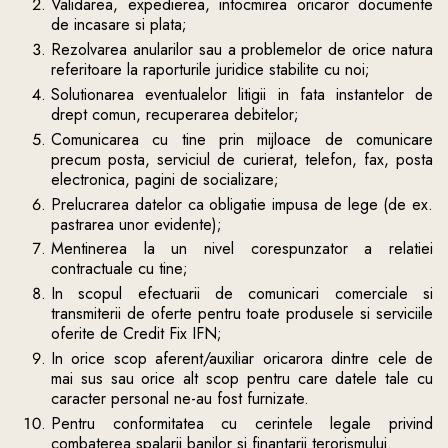
Validarea, expedierea, intocmirea oricaror documente
de incasare si plata;
Rezolvarea anularilor sau a problemelor de orice natura
referitoare la raporturile juridice stabilite cu noi;
Solutionarea eventualelor litigii in fata instantelor de
drept comun, recuperarea debitelor;
Comunicarea cu tine prin mijloace de comunicare
precum posta, serviciul de curierat, telefon, fax, posta
electronica, pagini de socializare;
Prelucrarea datelor ca obligatie impusa de lege (de ex.
pastrarea unor evidente);
Mentinerea la un nivel corespunzator a relatiei
contractuale cu tine;
In scopul efectuarii de comunicari comerciale si
transmiterii de oferte pentru toate produsele si serviciile
oferite de Credit Fix IFN;
In orice scop aferent/auxiliar oricarora dintre cele de
mai sus sau orice alt scop pentru care datele tale cu
caracter personal ne-au fost furnizate.
Pentru conformitatea cu cerintele legale privind
combaterea spalarii banilor si finantarii terorismului.