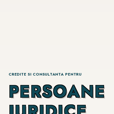
CREDITE SI CONSULTANTA PENTRU
P
E
R
S
O
A
N
E
J
U
R
I
D
I
C
E