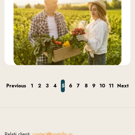
Previous
1
2
3
4
5
6
7
8
9
10
11
Next
Relatii clienti:
contact@portofin.ro