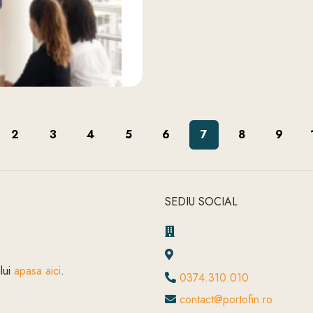
2
3
4
5
6
7
8
9
SEDIU SOCIAL
ului
apasa aici
.
0374.310.010
contact@portofin.ro