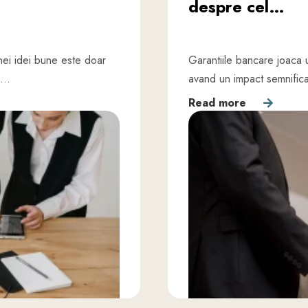
despre cel…
nei idei bune este doar
Garantiile bancare joaca u
te…
avand un impact semnificati
Read more