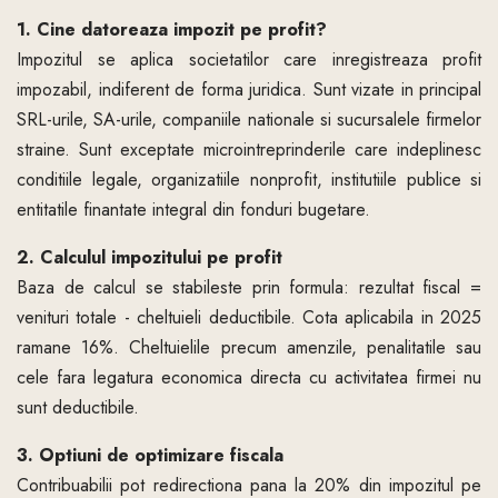
1. Cine datoreaza impozit pe profit?
Impozitul se aplica societatilor care inregistreaza profit
impozabil, indiferent de forma juridica. Sunt vizate in principal
SRL-urile, SA-urile, companiile nationale si sucursalele firmelor
straine. Sunt exceptate microintreprinderile care indeplinesc
conditiile legale, organizatiile nonprofit, institutiile publice si
entitatile finantate integral din fonduri bugetare.
2. Calculul impozitului pe profit
Baza de calcul se stabileste prin formula: rezultat fiscal =
venituri totale - cheltuieli deductibile. Cota aplicabila in 2025
ramane 16%.
Cheltuielile precum amenzile, penalitatile sau
cele fara legatura economica directa cu activitatea firmei nu
sunt deductibile.
3. Optiuni de optimizare fiscala
Contribuabilii pot redirectiona pana la 20% din impozitul pe