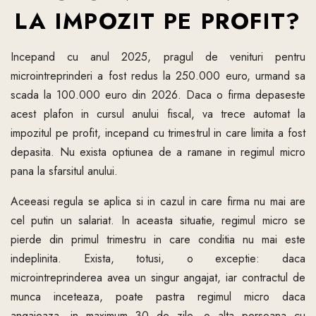
LA IMPOZIT PE PROFIT?
Incepand cu anul 2025, pragul de venituri pentru
microintreprinderi a fost redus la 250.000 euro, urmand sa
scada la 100.000 euro din 2026. Daca o firma depaseste
acest plafon in cursul anului fiscal, va trece automat la
impozitul pe profit, incepand cu trimestrul in care limita a fost
depasita. Nu exista optiunea de a ramane in regimul micro
pana la sfarsitul anului.
Aceeasi regula se aplica si in cazul in care firma nu mai are
cel putin un salariat. In aceasta situatie, regimul micro se
pierde din primul trimestru in care conditia nu mai este
indeplinita. Exista, totusi, o exceptie: daca
microintreprinderea avea un singur angajat, iar contractul de
munca inceteaza, poate pastra regimul micro daca
angajeaza, in maximum 30 de zile, o alta persoana cu