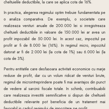
cheltuielile deductibile, la care se aplica cota de 16%.
In practica, alegerea regimului optim trebuie fundamentata pe
o analiza comparativa. De exemplu, o societate care
realizeaza venituri anuale de 200.000 lei si inregistreaza
cheltuieli deductibile in valoare de 150.000 lei ar avea un
profit impozabil de 50.000 lei. In acest caz, impozitul pe
profit ar fi de 8.000 lei (16%). In regimul micro, impozitul
datorat ar fi de 2.000 lei (la cota de 1%) sau 6.000 lei (la
cota de 3%).
Pentru entitatile care desfasoara activitati economice cu marje
reduse de profit, dar cu un volum ridicat de venituri brute,
regimul de microintreprindere poate fi mai avantajos din punct
de vedere al sarcinii fiscale totale. In schimb, contribuabilii
care realizeaza investitii semnificative si dispun de cheltuieli
deductibile relevante pot beneficia de un tratament mai
favorabil in cadrul regimului de impozitare pe profit.